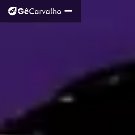
Serviços
Sobre Mim
Benefícios
Depoimentos
FAQ
Contato
Fale Comigo Agora!